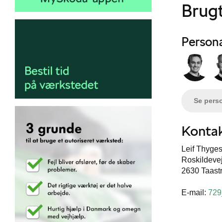
Brugt
Person
Se pers
Kontak
Leif Thyges
Roskildeve
2630 Taast
E-mail:
729