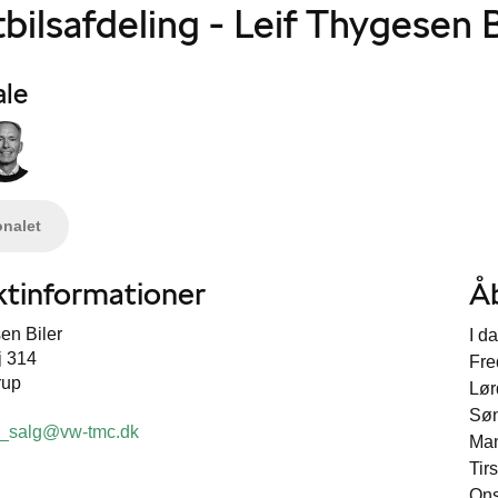
bilsafdeling - Leif Thygesen B
ale
onalet
tinformationer
Å
en Biler
I d
j 314
Fre
rup
Lør
Sø
_salg@vw-tmc.dk
Ma
Tir
On