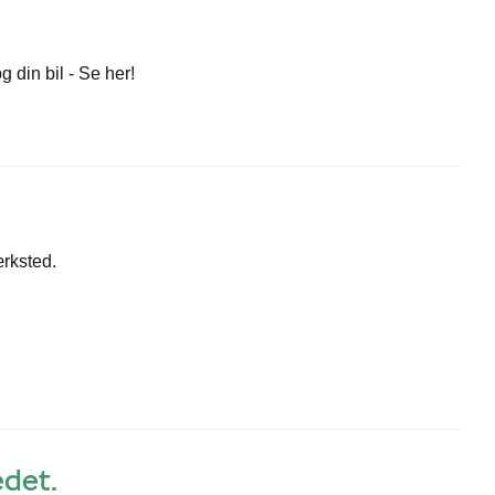
 din bil - Se her!
ærksted.
edet.