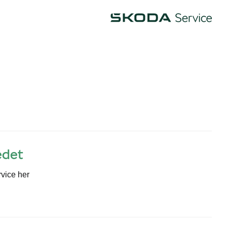
Škoda
edet
ervice her