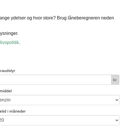
or mange ydelser og hvor store? Brug låneberegneren neden
ysninger.
livspolitik
.
traudstyr
kr.
vmiddel
etid i måneder