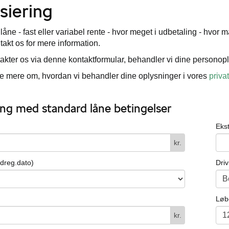
siering
 låne - fast eller variabel rente - hvor meget i udbetaling - hv
ntakt os for mere information.
akter os via denne kontaktformular, behandler vi dine personopl
 mere om, hvordan vi behandler dine oplysninger i vores
privat
ng med standard låne betingelser
Eks
kr.
ndreg.dato)
Dri
Løb
kr.