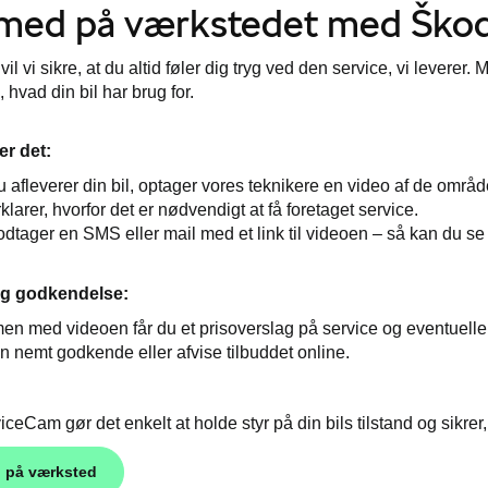
 med på værkstedet med Ško
il vi sikre, at du altid føler dig tryg ved den service, vi lever
å, hvad din bil har brug for.
er det:
 afleverer din bil, optager vores teknikere en video af de områd
klarer, hvorfor det er nødvendigt at få foretaget service.
dtager en SMS eller mail med et link til videoen – så kan du se 
og godkendelse:
n med videoen får du et prisoverslag på service og eventuelle 
n nemt godkende eller afvise tilbuddet online.
ceCam gør det enkelt at holde styr på din bils tilstand og sikrer,
d på værksted