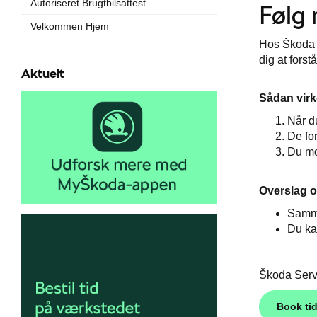
Autoriseret Brugtbilsattest
Følg
Velkommen Hjem
Hos Škoda v
dig at forst
Aktuelt
Sådan virk
Når du
De for
Du mo
Overslag 
Samme
Du ka
Škoda Servi
Book ti