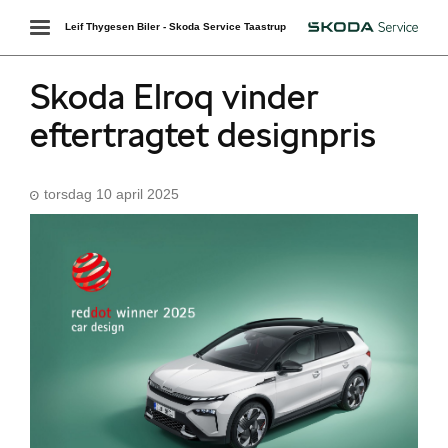
Toggle
Leif Thygesen Biler - Skoda Service Taastrup
Škoda
navigation
Skoda Elroq vinder
eftertragtet designpris
torsdag 10 april 2025
Škoda Danmarks