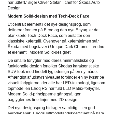
har udført,” siger Oliver Stefani, chef for Škoda Auto
Design.
Modern Solid-design med Tech-Deck Face
Et centralt element i det nye designsprog, som
definerer fronten på Elroq og den nye Enyaq, er det
blanksorte Tech-Deck Face, som erstatter den
klassiske kølergrill. Ovenover på kølerhjelmen står
Škoda med bogstaver i Unique Dark Chrome – endnu
et element i Modern Solid-designet.
De smalle forlygter med deres minimalistiske og
funktionelle design fortolker Škodas karakteristiske
SUV-look med firedelt lygtedesign på en ny måde.
Afhængigt af udstyrsniveauet forbinder en ny lysstribe
visuelt forlygterne, der alle har LED-teknologi, ligesom
topmodellen Elroq RS har fuld LED Matrix-forlygter.
Modern Solid-principperne går også igen i
baglygternes fine linjer med 2D-design.
Det nye designsprog bidrager samtidig til en god
aerodynamik. Elroqs luftmodstandskoefficient på bare