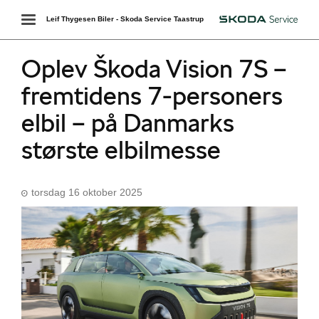
Toggle
Leif Thygesen Biler - Skoda Service Taastrup
Škoda
navigation
Oplev Škoda Vision 7S –
fremtidens 7-personers
elbil – på Danmarks
største elbilmesse
torsdag 16 oktober 2025
Škoda Danmarks