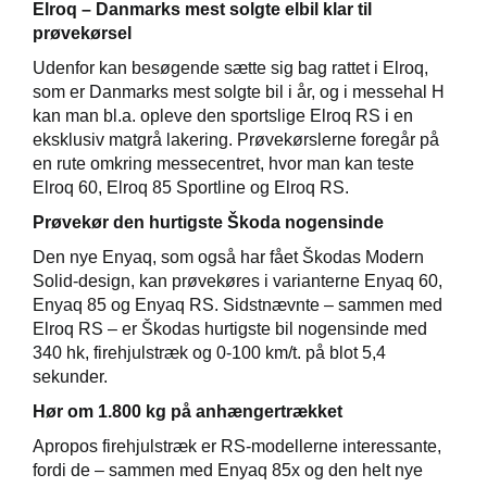
Elroq – Danmarks mest solgte elbil klar til
prøvekørsel
Udenfor kan besøgende sætte sig bag rattet i Elroq,
som er Danmarks mest solgte bil i år, og i messehal H
kan man bl.a. opleve den sportslige Elroq RS i en
eksklusiv matgrå lakering. Prøvekørslerne foregår på
en rute omkring messecentret, hvor man kan teste
Elroq 60, Elroq 85 Sportline og Elroq RS.
Prøvekør den hurtigste Škoda nogensinde
Den nye Enyaq, som også har fået Škodas Modern
Solid-design, kan prøvekøres i varianterne Enyaq 60,
Enyaq 85 og Enyaq RS. Sidstnævnte – sammen med
Elroq RS – er Škodas hurtigste bil nogensinde med
340 hk, firehjulstræk og 0-100 km/t. på blot 5,4
sekunder.
Hør om 1.800 kg på anhængertrækket
Apropos firehjulstræk er RS-modellerne interessante,
fordi de – sammen med Enyaq 85x og den helt nye