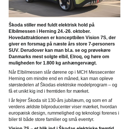
Škoda stiller med fuldt elektrisk hold på
Elbilmessen i Herning 24.-26. oktober.
Hovedattraktionen er konceptbilen Vision 7S, der
giver en forsmag på næste års store 7-personers
SUV. Derudover kan man bl.a. se og prøvekøre
Danmarks mest solgte elbil, Elroq, og høre om
muligheden for 1.800 kg anhængervægt.
Når Elbilmessen slår dørene op i MCH Messecenter
Herning om mindre end en måned, kan man opleve
størstedelen af Škodas elektriske modelprogram – og
få et unikt kig ind i fremtiden for mærket.
I år fejrer Škoda sit 130-års jubilæum, og som en af
verdens ældste bilproducenter viser mærket, hvordan
europæisk design, rummelighed og teknologi forenes i
biler til både store familier og små eventyr.
Vision 7S – et blik ind i Škodas elektriske fremtid