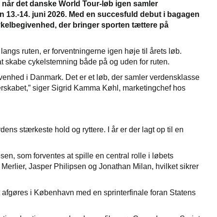
 når det danske World Tour-løb igen samler
n 13.-14. juni 2026. Med en succesfuld debut i bagagen
kelbegivenhed, der bringer sporten tættere på
langs ruten, er forventningerne igen høje til årets løb.
 at skabe cykelstemning både på og uden for ruten.
venhed i Danmark. Det er et løb, der samler verdensklasse
rtnerskabet,” siger Sigrid Kamma Køhl, marketingchef hos
ns stærkeste hold og ryttere. I år er der lagt op til en
n, som forventes at spille en central rolle i løbets
 Merlier, Jasper Philipsen og Jonathan Milan, hvilket sikrer
 afgøres i København med en sprinterfinale foran Statens