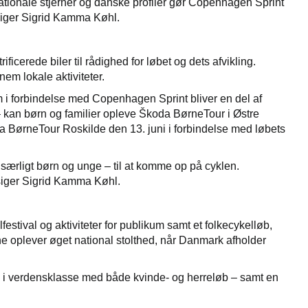
rnationale stjerner og danske profiler gør Copenhagen Sprint
” siger Sigrid Kamma Køhl.
icerede biler til rådighed for løbet og dets afvikling.
em lokale aktiviteter.
 i forbindelse med Copenhagen Sprint bliver en del af
– kan børn og familier opleve Škoda BørneTour i Østre
BørneTour Roskilde den 13. juni i forbindelse med løbets
 særligt børn og unge – til at komme op på cyklen.
 siger Sigrid Kamma Køhl.
stival og aktiviteter for publikum samt et folkecykelløb,
rne oplever øget national stolthed, når Danmark afholder
g i verdensklasse med både kvinde- og herreløb – samt en