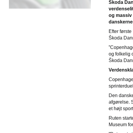
Škoda Danm
verdenseli
og massiv 
danskerne
Efter første
Škoda Danma
”Copenhagen
og folkelig
Škoda Dan
Verdenskla
Copenhagen 
sprinterdue
Den danske 
afgørelse. 
et højt spo
Ruten start
Museum for