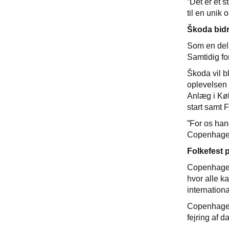
”Det er et 
til en unik 
Škoda bidr
Som en del a
Samtidig fo
Škoda vil b
oplevelsen 
Anlæg i Kø
start samt 
”For os han
Copenhagen 
Folkefest p
Copenhagen 
hvor alle k
internation
Copenhagen 
fejring af d