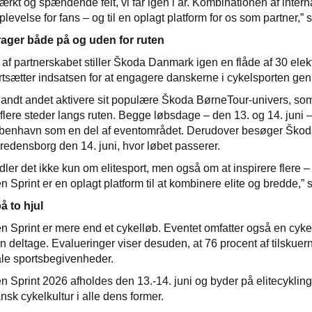
stærkt og spændende felt, vi får igen i år. Kombinationen af inte
oplevelse for fans – og til en oplagt platform for os som partner,
ager både på og uden for ruten
f partnerskabet stiller Škoda Danmark igen en flåde af 30 elektrif
rtsætter indsatsen for at engagere danskerne i cykelsporten genn
landt andet aktivere sit populære Škoda BørneTour-univers, som
flere steder langs ruten. Begge løbsdage – den 13. og 14. juni 
benhavn som en del af eventområdet. Derudover besøger Škoda 
Fredensborg den 14. juni, hvor løbet passerer.
dler det ikke kun om elitesport, men også om at inspirere flere –
Sprint er en oplagt platform til at kombinere elite og bredde,”
å to hjul
Sprint er mere end et cykelløb. Eventet omfatter også en cykelfe
an deltage. Evalueringer viser desuden, at 76 procent af tilskue
ale sportsbegivenheder.
Sprint 2026 afholdes den 13.-14. juni og byder på elitecyklin
ansk cykelkultur i alle dens former.