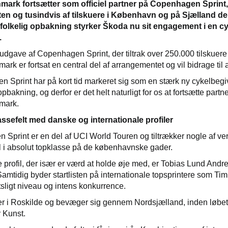
ark fortsætter som officiel partner på Copenhagen Sprint,
ten og tusindvis af tilskuere i København og på Sjælland de
folkelig opbakning styrker Škoda nu sit engagement i en cy
.
 udgave af Copenhagen Sprint, der tiltrak over 250.000 tilskuere 
rk er fortsat en central del af arrangementet og vil bidrage til
 Sprint har på kort tid markeret sig som en stærk ny cykelbegi
 opbakning, og derfor er det helt naturligt for os at fortsætte pa
mark.
ssefelt med danske og internationale profiler
Sprint er en del af UCI World Touren og tiltrækker nogle af verde
l i absolut topklasse på de københavnske gader.
profil, der især er værd at holde øje med, er Tobias Lund Andrese
Samtidig byder startlisten på internationale topsprintere som Tim
rtsligt niveau og intens konkurrence.
er i Roskilde og bevæger sig gennem Nordsjælland, inden løbet
 Kunst.